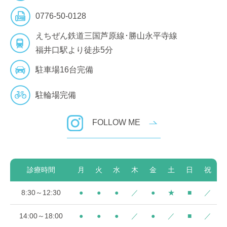
0776-50-0128
えちぜん鉄道三国芦原線･勝山永平寺線
福井口駅より徒歩5分
駐車場16台完備
駐輪場完備
FOLLOW ME
診療時間
月
火
水
木
金
土
日
祝
8:30～12:30
●
●
●
／
●
★
■
／
14:00～18:00
●
●
●
／
●
／
■
／