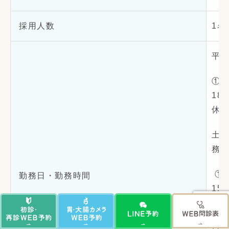
採用人数
1名
平
① 8
18
休憩
土曜
務
① 8
勤務日・勤務時間
15
日