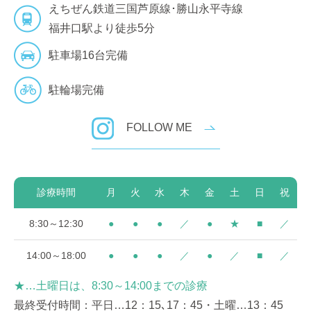
えちぜん鉄道三国芦原線･勝山永平寺線
福井口駅より徒歩5分
駐車場16台完備
駐輪場完備
FOLLOW ME
診療時間
月
火
水
木
金
土
日
祝
8:30～12:30
●
●
●
／
●
★
■
／
14:00～18:00
●
●
●
／
●
／
■
／
★…土曜日は、8:30～14:00までの診療
最終受付時間：平日…12：15､17：45・土曜…13：45